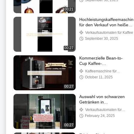
September 30, 2025
gemahlenes Schrank
Kaffeemaschine
00:21
AC230V
Stromversorgung
Hochleistungskaffeemaschin
für den Verkauf von heißem
Milchtee und Kaffee
Verkaufsautomaten für Kaffee
September 30, 2025
00:27
Kommerzielle Bean-to-
Cup Kaffee-
Verkaufsmaschine mit
Kaffeemaschine für
15,6-Zoll-Touchscreen
Kaffee aus Bohnen
October 11, 2025
00:27
Auswahl von schwarzen
Getränken in
kommerziellen
Verkaufsautomaten für
Kaffeeautomaten mit
Kaffee
February 24, 2025
Nennspannung
AC220V/50HZ
00:27
110V/60Hz