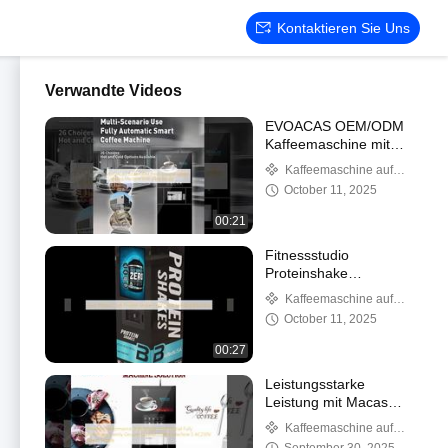
Kontaktieren Sie Uns
Verwandte Videos
EVOACAS OEM/ODM
Kaffeemaschine mit
Kartenleser
Kaffeemaschine auf
dem Boden
October 11, 2025
00:21
Fitnessstudio
Proteinshake
Kaltgetränke-Automat
Kaffeemaschine auf
dem Boden
October 11, 2025
00:27
Leistungsstarke
Leistung mit Macas
Commercial
Kaffeemaschine auf
vollautomatisches frisch
dem Boden