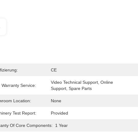
s
fizierung:
CE
Video Technical Support, Online 
r Warranty Service:
Support, Spare Parts
room Location:
None
inery Test Report:
Provided
anty Of Core Components:
1 Year