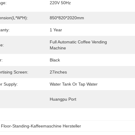
age:
220V 50Hz
nsion(L*W*H):
850*820*2020mm
anty:
1 Year
Full Automatic Coffee Vending 
e:
Machine
r:
Black
rtising Screen:
27inches
r Supply:
Water Tank Or Tap Water
:
Huangpu Port
 
Floor-Standing-Kaffeemaschine Hersteller