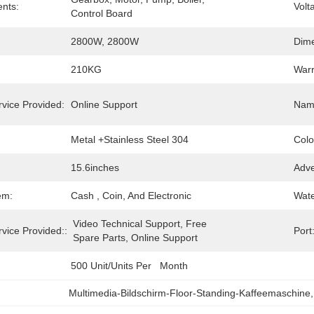
nts:
Volt
Control Board
2800W, 2800W
Dime
210KG
Warr
rvice Provided:
Online Support
Nam
Metal +stainless Steel 304
Colo
15.6inches
Adve
em:
Cash , Coin, And Electronic
Wate
Video Technical Support, Free 
rvice Provided::
Port
Spare Parts, Online Support
500 Unit/Units Per   Month
Multimedia-Bildschirm-Floor-Standing-Kaffeemaschine
,