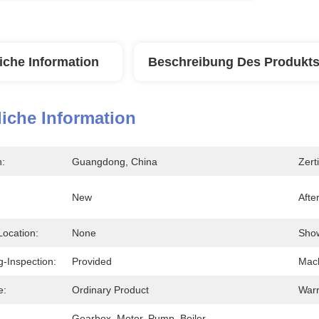
iche Information
Beschreibung Des Produkt
iche Information
n:
Guangdong, China
Zerti
New
Afte
Location:
None
Show
-Inspection:
Provided
Mach
e:
Ordinary Product
Warr
Gearbox, Motor, Pump, Boiler, 