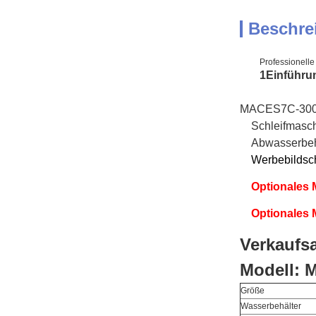
Beschre
Professionell
1Einführu
MACES7C-300
Schleifmasc
Abwasserbehä
Werbebildsc
Optionales
Optionales 
Verkaufs
Modell: 
Größe
Wasserbehälter