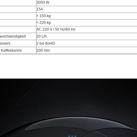
3000 W
15A
< 150 kg
< 220 kg
AC 220 V / 50 Hz/60 Hz
geschwindigkeit
20 L/h
assers
2 bis 8oHD
 Kaffeekanne
200 mm