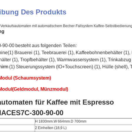
ibung Des Produkts
e Verkaufsautomaten mit automatischem Becher-Fallsystem Kaffee-Selbstbedienun
ng
-90-00
besteht aus folgenden Teilen:
hine
(1) Brauerei (1), Teebrauerei (1), Kaffeebohnenbehälter (1), 
lter (1), Tropfbehälter (1), Warmwassersystem (1), Trinkabzug 
hirm
(1) Steuerungssystem (IO+Touchscreen) (1), Hülle (shell), 
 Modul (Schaumsystem)
Modul
(Geldmodul, Münzmodul)
automaten für Kaffee mit Espresso
MACES7C-300-90-00
H 1830mm.W 664mm.D 700mm
2 Einheiten (18,9 L)