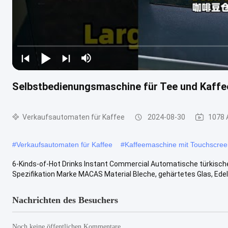
Selbstbedienungsmaschine für Tee und Kaffe
Verkaufsautomaten für Kaffee
2024-08-30
1078 
#
Verkaufsautomaten für Kaffee
#
Kaffeemaschine mit Touchscree
6-Kinds-of-Hot Drinks Instant Commercial Automatische türkisc
Spezifikation Marke MACAS Material Bleche, gehärtetes Glas, Edels
Nachrichten des Besuchers
Noch keine öffentlichen Kommentare