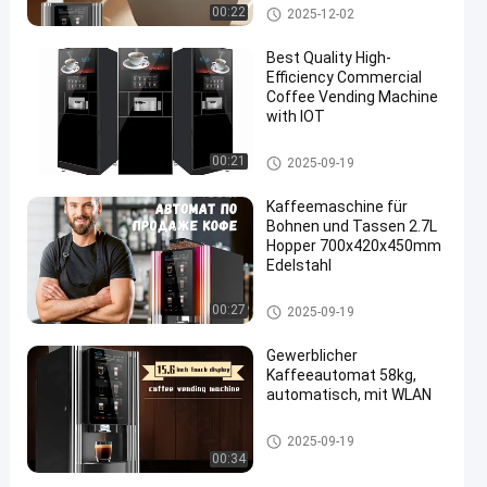
Verkaufsautomaten für Kaffee
00:22
2025-12-02
Best Quality High-
Efficiency Commercial
Coffee Vending Machine
with IOT
Verkaufsautomaten für Kaffee
00:21
2025-09-19
Kaffeemaschine für
Bohnen und Tassen 2.7L
Hopper 700x420x450mm
Edelstahl
Verkaufsautomaten für Kaffee
00:27
2025-09-19
Gewerblicher
Kaffeeautomat 58kg,
automatisch, mit WLAN
Verkaufsautomaten für Kaffee
2025-09-19
00:34